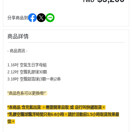
TWD
分享商品到
商品詳情
- 商品資訊 -
1.16吋 空氣生日字母組
2.12吋 空飄乳膠球30顆
3.18吋 空飄鋁箔球(3顆一串)2串
"商品色系可以更換唷!"
*本商品 含充氣出貨 ，需要開車自取 或 自行叫快遞取貨。
*乳膠空飄球飄浮時間只有6-8小時，請於活動前1.5小時取貨效果最
佳。