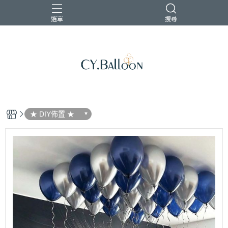
選單
搜尋
★ DIY佈置 ★