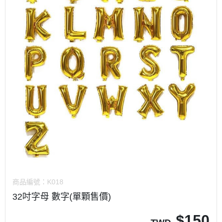
商品編號：
K018
32吋字母 數字(單顆售價)
$
150