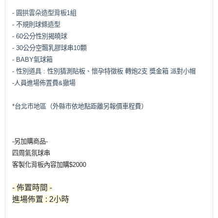
- 圓拱雲朵造型背板1組
- 不規則球條造型
- 60公分性別揭曉球
- 30公分空飄乳膠球串10顆
- BABY氣球箱
- 性別道具 : 性別猜測貼板、懷孕特徵板 轉炮2支 獎金箱 派對小帽
-人員進場佈置費&撤場
*台北市地區（外縣市依地點距離另報價車程費）
-另加購商品-
四周氣氛球串
客製化背板內容加購$2000
- 佈置時間 -
進場佈置 : 2小時