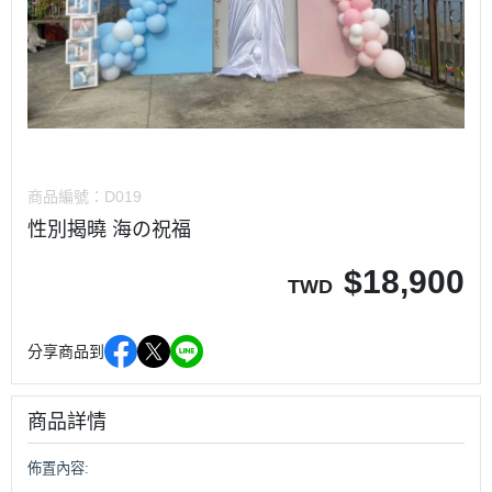
商品編號：
D019
性別揭曉 海の祝福
$
18,900
TWD
分享商品到
商品詳情
佈置內容: