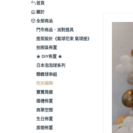
首頁
關於
全部商品
門市商品．派對道具
造型設計《氣球花束 氣球座》
拍照區佈置
★ DIY佈置 ★
日本泡泡球系列
精緻球串組
性別揭曉
寶寶周歲
婚禮佈置
商業空間
生日佈置
房間佈置