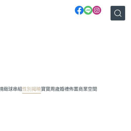
精緻球串組
性別揭曉
寶寶周歲
婚禮佈置
商業空間