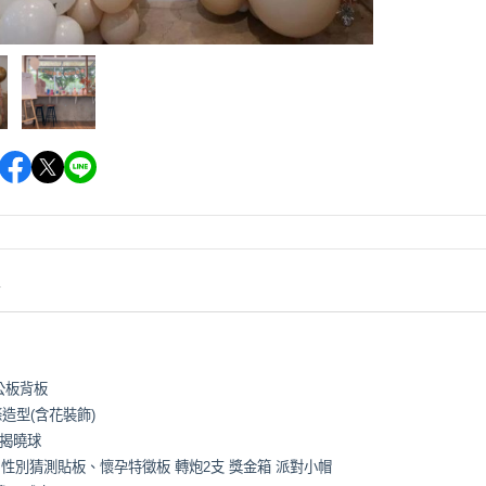
情
y 公板背板
條造型(含花裝飾)
性別揭曉球
 : 性別猜測貼板、懷孕特徵板 轉炮2支 獎金箱 派對小帽