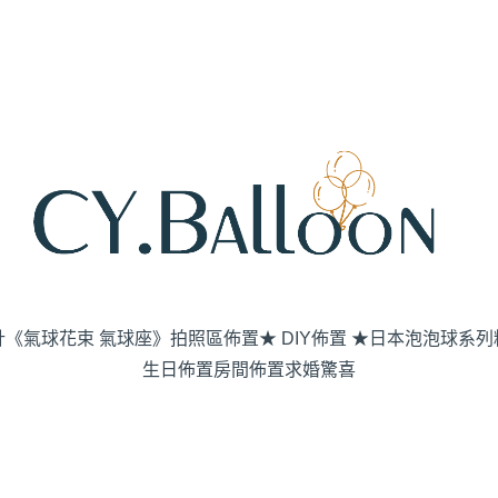
計《氣球花束 氣球座》
拍照區佈置
★ DIY佈置 ★
日本泡泡球系列
生日佈置
房間佈置
求婚驚喜