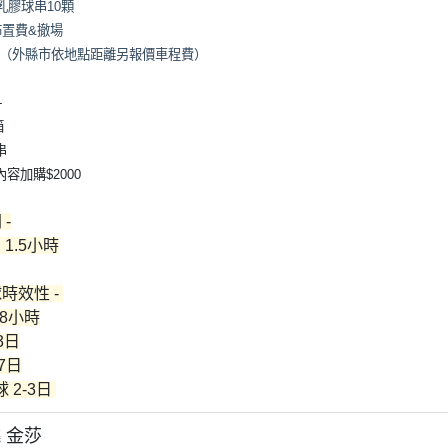
飄乳膠球串10顆
佈置費&撤場
區（外縣市依地點距離另報價車程費）
-
箱
串
容加購$2000
 -
 1.5小時
球時效性 -
~8小時
3日
7日
 2-3日
 金莎