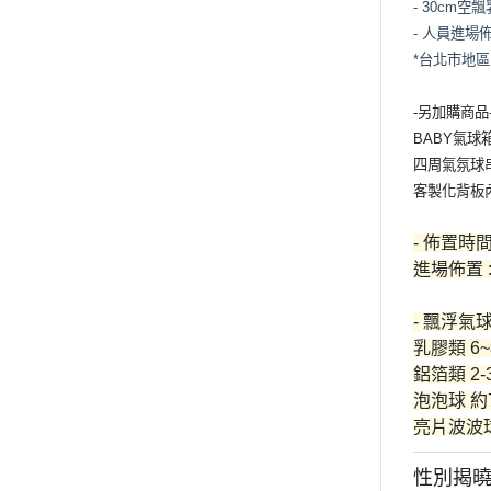
- 30cm空
- 人員進場
*台北市地
-另加購商品
BABY氣球
四周氣氛球
客製化背板內
- 佈置時間
進場佈置 :
- 飄浮氣
乳膠類 6
鋁箔類 2-
泡泡球 約
亮片波波球
性別揭曉